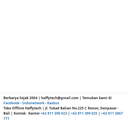
Berkarya Sejak 2004 | haffytech@gmail.com | Temukan kami di
Facebook
-
Indonetwork
-
Kaskus
Toko Offline Haffytech | Jl. Tukad Balian No.225 C Renon, Denpasar -
Bali | Kontak : Kantor
+62 811 399 023
|
+62 811 399 025
|
+62 811 3867
771