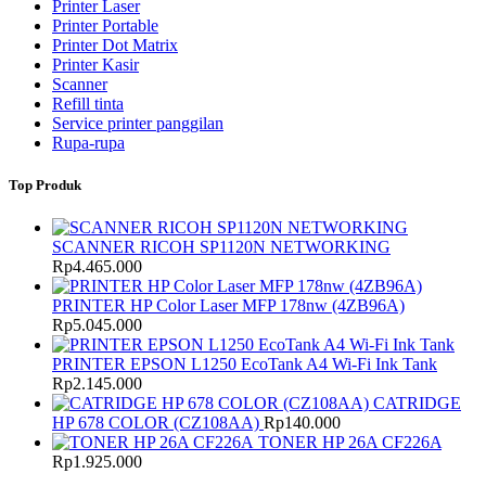
Printer Laser
Printer Portable
Printer Dot Matrix
Printer Kasir
Scanner
Refill tinta
Service printer panggilan
Rupa-rupa
Top Produk
SCANNER RICOH SP1120N NETWORKING
Rp
4.465.000
PRINTER HP Color Laser MFP 178nw (4ZB96A)
Rp
5.045.000
PRINTER EPSON L1250 EcoTank A4 Wi-Fi Ink Tank
Rp
2.145.000
CATRIDGE
HP 678 COLOR (CZ108AA)
Rp
140.000
TONER HP 26A CF226A
Rp
1.925.000