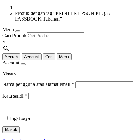
Produk dengan tag “PRINTER EPSON PLQ35
PASSBOOK Tabanan”
Menu
Cari Produk
×
Search
Account
Cart
Menu
Account
Masuk
Nama pengguna atau alamat email
*
Kata sandi
*
Ingat saya
Masuk