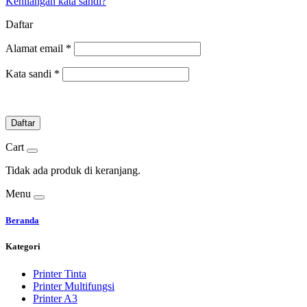
Kehilangan kata sandi?
Daftar
Alamat email
*
Kata sandi
*
Daftar
Cart
Tidak ada produk di keranjang.
Menu
Beranda
Kategori
Printer Tinta
Printer Multifungsi
Printer A3