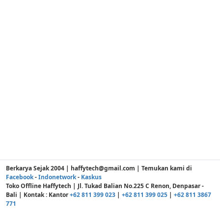
Berkarya Sejak 2004 | haffytech@gmail.com | Temukan kami di
Facebook
-
Indonetwork
-
Kaskus
Toko Offline Haffytech | Jl. Tukad Balian No.225 C Renon, Denpasar -
Bali | Kontak : Kantor
+62 811 399 023
|
+62 811 399 025
|
+62 811 3867
771