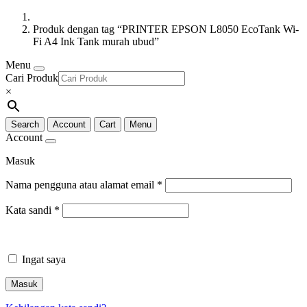
Produk dengan tag “PRINTER EPSON L8050 EcoTank Wi-
Fi A4 Ink Tank murah ubud”
Menu
Cari Produk
×
Search
Account
Cart
Menu
Account
Masuk
Nama pengguna atau alamat email
*
Kata sandi
*
Ingat saya
Masuk