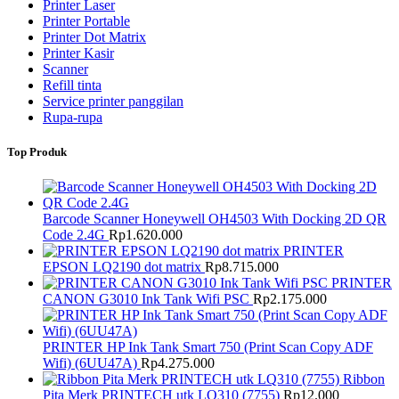
Printer Laser
Printer Portable
Printer Dot Matrix
Printer Kasir
Scanner
Refill tinta
Service printer panggilan
Rupa-rupa
Top Produk
Barcode Scanner Honeywell OH4503 With Docking 2D QR
Code 2.4G
Rp
1.620.000
PRINTER
EPSON LQ2190 dot matrix
Rp
8.715.000
PRINTER
CANON G3010 Ink Tank Wifi PSC
Rp
2.175.000
PRINTER HP Ink Tank Smart 750 (Print Scan Copy ADF
Wifi) (6UU47A)
Rp
4.275.000
Ribbon
Pita Merk PRINTECH utk LQ310 (7755)
Rp
12.000