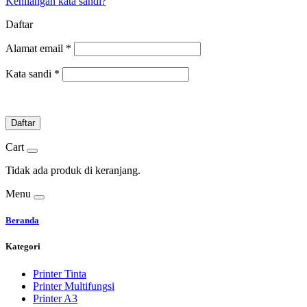
Kehilangan kata sandi?
Daftar
Alamat email
*
Kata sandi
*
Daftar
Cart
Tidak ada produk di keranjang.
Menu
Beranda
Kategori
Printer Tinta
Printer Multifungsi
Printer A3