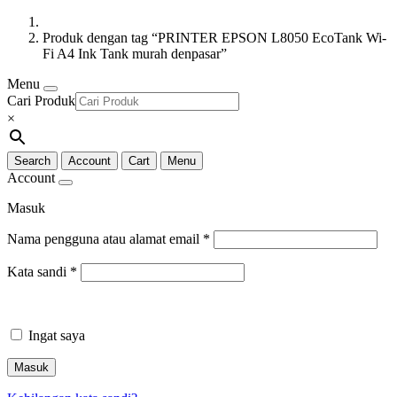
Produk dengan tag “PRINTER EPSON L8050 EcoTank Wi-
Fi A4 Ink Tank murah denpasar”
Menu
Cari Produk
×
Search
Account
Cart
Menu
Account
Masuk
Nama pengguna atau alamat email
*
Kata sandi
*
Ingat saya
Masuk