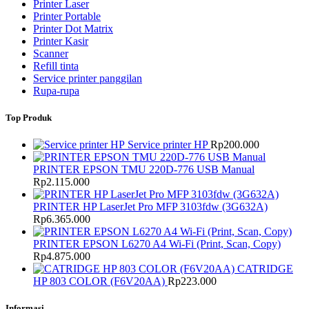
Printer Laser
Printer Portable
Printer Dot Matrix
Printer Kasir
Scanner
Refill tinta
Service printer panggilan
Rupa-rupa
Top Produk
Service printer HP
Rp
200.000
PRINTER EPSON TMU 220D-776 USB Manual
Rp
2.115.000
PRINTER HP LaserJet Pro MFP 3103fdw (3G632A)
Rp
6.365.000
PRINTER EPSON L6270 A4 Wi-Fi (Print, Scan, Copy)
Rp
4.875.000
CATRIDGE
HP 803 COLOR (F6V20AA)
Rp
223.000
Informasi