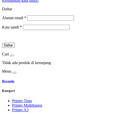
Kehilangan kata sandi?
Daftar
Alamat email
*
Kata sandi
*
Daftar
Cart
Tidak ada produk di keranjang.
Menu
Beranda
Kategori
Printer Tinta
Printer Multifungsi
Printer A3