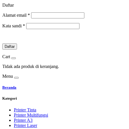
Daftar
Alamat email
*
Kata sandi
*
Daftar
Cart
Tidak ada produk di keranjang.
Menu
Beranda
Kategori
Printer Tinta
Printer Multifungsi
Printer A3
Printer Laser