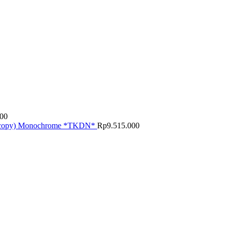
000
, copy) Monochrome *TKDN*
Rp
9.515.000