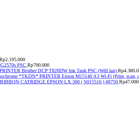
Rp
2.195.000
G2570s PSC
Rp
700.000
PRINTER Brother DCP T820DW Ink Tank PSC (Wifi lan)
Rp
4.380.
PRINTER Epson M15140 A3 Wi-Fi (Print, scan
RIBBON CATRIDGE EPSON LX 300 ( S015516 ) #8750
Rp
47.000