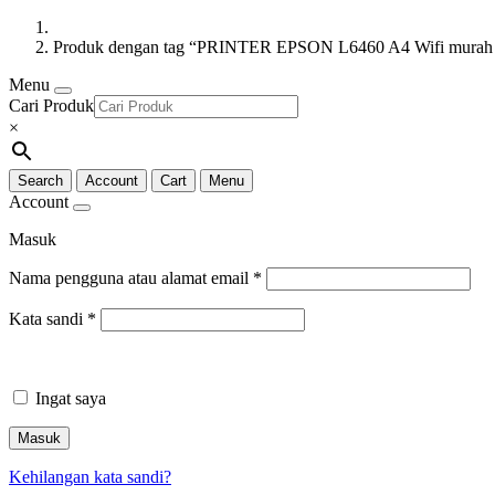
Produk dengan tag “PRINTER EPSON L6460 A4 Wifi murah 
Menu
Cari Produk
×
Search
Account
Cart
Menu
Account
Masuk
Nama pengguna atau alamat email
*
Kata sandi
*
Ingat saya
Masuk
Kehilangan kata sandi?