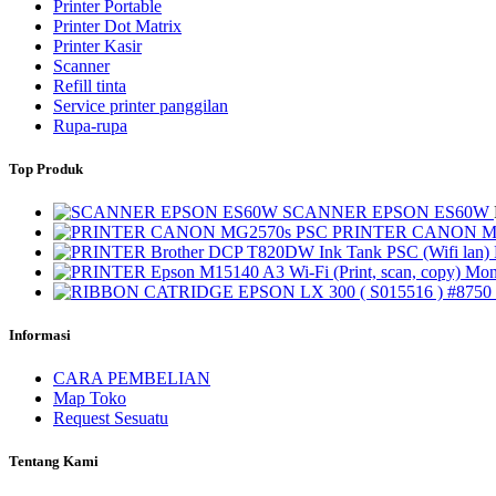
Printer Portable
Printer Dot Matrix
Printer Kasir
Scanner
Refill tinta
Service printer panggilan
Rupa-rupa
Top Produk
SCANNER EPSON ES60W
PRINTER CANON M
Informasi
CARA PEMBELIAN
Map Toko
Request Sesuatu
Tentang Kami