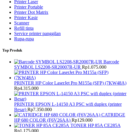
Printer Laser
Printer Portable
Printer Dot Matrix
Printer Kasir
Scanner
Refill tinta
Service printer panggilan
Rupa-rupa
Top Produk
Barcode
SYMBOL LS2208-SR20007R-UR
Rp
1.075.000
PRINTER HP Color LaserJet Pro M155a (SFP) (7KW48A)
Rp
4.315.000
PRINTER EPSON L-14150 A3 PSC wifi duplex (printer
Besar)
Rp
7.350.000
CATRIDGE
HP 680 COLOR (F6V26AA)
Rp
129.000
TONER HP 85A CE285A
Rp
1.175.000