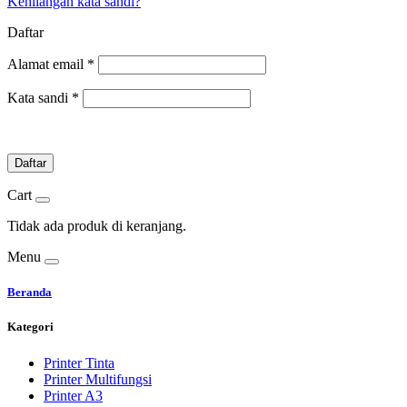
Kehilangan kata sandi?
Daftar
Alamat email
*
Kata sandi
*
Daftar
Cart
Tidak ada produk di keranjang.
Menu
Beranda
Kategori
Printer Tinta
Printer Multifungsi
Printer A3