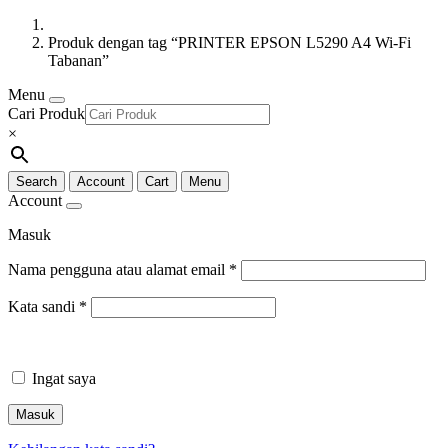
Produk dengan tag “PRINTER EPSON L5290 A4 Wi-Fi
Tabanan”
Menu
Cari Produk
×
Search
Account
Cart
Menu
Account
Masuk
Nama pengguna atau alamat email
*
Kata sandi
*
Ingat saya
Masuk