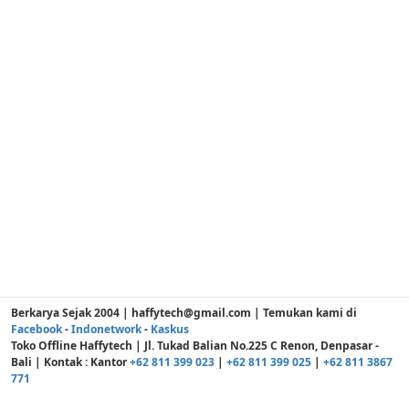
Berkarya Sejak 2004 | haffytech@gmail.com | Temukan kami di
Facebook
-
Indonetwork
-
Kaskus
Toko Offline Haffytech | Jl. Tukad Balian No.225 C Renon, Denpasar -
Bali | Kontak : Kantor
+62 811 399 023
|
+62 811 399 025
|
+62 811 3867
771