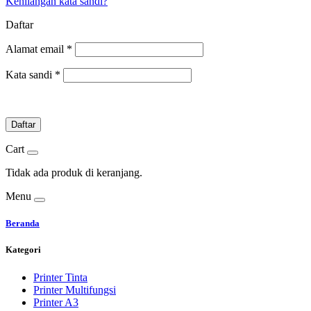
Kehilangan kata sandi?
Daftar
Alamat email
*
Kata sandi
*
Daftar
Cart
Tidak ada produk di keranjang.
Menu
Beranda
Kategori
Printer Tinta
Printer Multifungsi
Printer A3