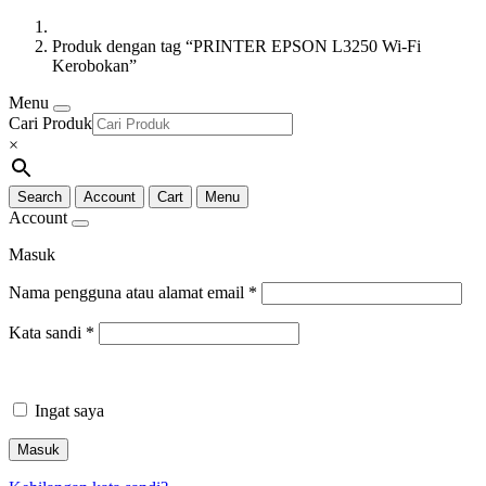
Produk dengan tag “PRINTER EPSON L3250 Wi-Fi
Kerobokan”
Menu
Cari Produk
×
Search
Account
Cart
Menu
Account
Masuk
Nama pengguna atau alamat email
*
Kata sandi
*
Ingat saya
Masuk