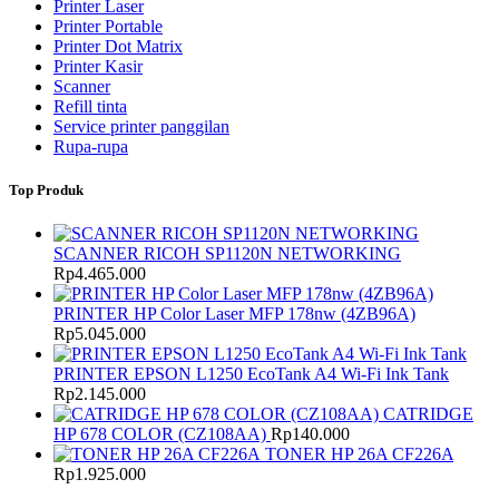
Printer Laser
Printer Portable
Printer Dot Matrix
Printer Kasir
Scanner
Refill tinta
Service printer panggilan
Rupa-rupa
Top Produk
SCANNER RICOH SP1120N NETWORKING
Rp
4.465.000
PRINTER HP Color Laser MFP 178nw (4ZB96A)
Rp
5.045.000
PRINTER EPSON L1250 EcoTank A4 Wi-Fi Ink Tank
Rp
2.145.000
CATRIDGE
HP 678 COLOR (CZ108AA)
Rp
140.000
TONER HP 26A CF226A
Rp
1.925.000