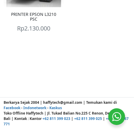
PRINTER EPSON L3210
PSC
Rp
2.130.000
Berkarya Sejak 2004 | haffytech@gmail.com | Temukan kami di
Facebook
-
Indonetwork
-
Kaskus
Toko Offline Haffytech | Jl. Tukad Balian No.225 C Renon, Denpasar -
Bali | Kontak : Kantor
+62 811 399 023
|
+62 811 399 025
|
+62 811 3867
771