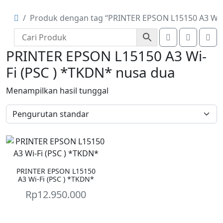
Produk dengan tag “PRINTER EPSON L15150 A3 Wi-F
Account
Cart
Me
PRINTER EPSON L15150 A3 Wi-
Fi (PSC ) *TKDN* nusa dua
Menampilkan hasil tunggal
PRINTER EPSON L15150
A3 Wi-Fi (PSC ) *TKDN*
Rp
12.950.000