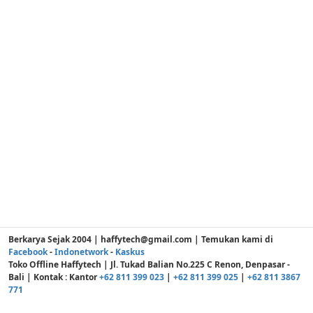
Berkarya Sejak 2004 | haffytech@gmail.com | Temukan kami di
Facebook
-
Indonetwork
-
Kaskus
Toko Offline Haffytech | Jl. Tukad Balian No.225 C Renon, Denpasar -
Bali | Kontak : Kantor
+62 811 399 023
|
+62 811 399 025
|
+62 811 3867
771