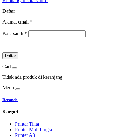
Kehilangan kata sandi?
Daftar
Alamat email
*
Kata sandi
*
Daftar
Cart
Tidak ada produk di keranjang.
Menu
Beranda
Kategori
Printer Tinta
Printer Multifungsi
Printer A3