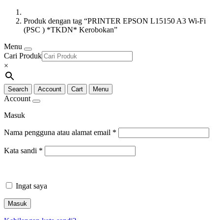
Produk dengan tag “PRINTER EPSON L15150 A3 Wi-Fi
(PSC ) *TKDN* Kerobokan”
Menu
Cari Produk
×
Search
Account
Cart
Menu
Account
Masuk
Nama pengguna atau alamat email
*
Kata sandi
*
Ingat saya
Masuk