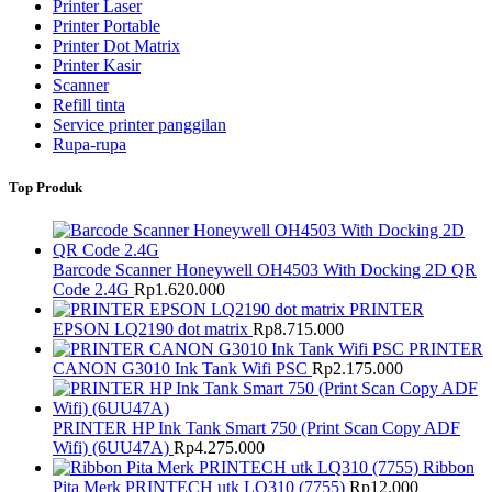
Printer Laser
Printer Portable
Printer Dot Matrix
Printer Kasir
Scanner
Refill tinta
Service printer panggilan
Rupa-rupa
Top Produk
Barcode Scanner Honeywell OH4503 With Docking 2D QR
Code 2.4G
Rp
1.620.000
PRINTER
EPSON LQ2190 dot matrix
Rp
8.715.000
PRINTER
CANON G3010 Ink Tank Wifi PSC
Rp
2.175.000
PRINTER HP Ink Tank Smart 750 (Print Scan Copy ADF
Wifi) (6UU47A)
Rp
4.275.000
Ribbon
Pita Merk PRINTECH utk LQ310 (7755)
Rp
12.000