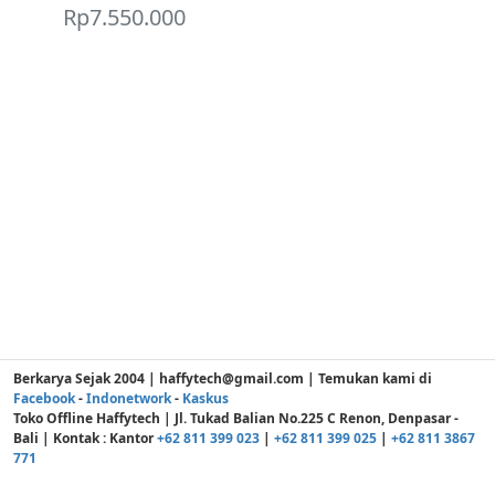
Rp
7.550.000
Berkarya Sejak 2004 | haffytech@gmail.com | Temukan kami di
Facebook
-
Indonetwork
-
Kaskus
Toko Offline Haffytech | Jl. Tukad Balian No.225 C Renon, Denpasar -
Bali | Kontak : Kantor
+62 811 399 023
|
+62 811 399 025
|
+62 811 3867
771