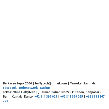
Berkarya Sejak 2004 | haffytech@gmail.com | Temukan kami di
Facebook
-
Indonetwork
-
Kaskus
Toko Offline Haffytech | Jl. Tukad Balian No.225 C Renon, Denpasar -
Bali | Kontak : Kantor
+62 811 399 023
|
+62 811 399 025
|
+62 811 3867
771