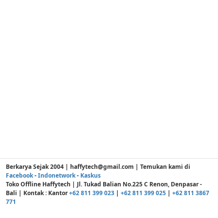
Berkarya Sejak 2004 | haffytech@gmail.com | Temukan kami di
Facebook
-
Indonetwork
-
Kaskus
Toko Offline Haffytech | Jl. Tukad Balian No.225 C Renon, Denpasar -
Bali | Kontak : Kantor
+62 811 399 023
|
+62 811 399 025
|
+62 811 3867
771