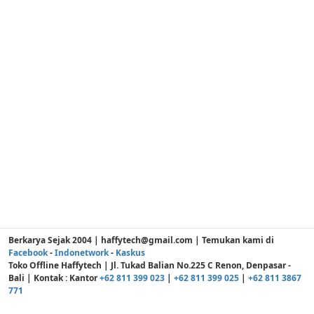
Berkarya Sejak 2004 | haffytech@gmail.com | Temukan kami di
Facebook
-
Indonetwork
-
Kaskus
Toko Offline Haffytech | Jl. Tukad Balian No.225 C Renon, Denpasar -
Bali | Kontak : Kantor
+62 811 399 023
|
+62 811 399 025
|
+62 811 3867
771