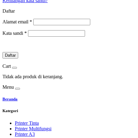
Kehilangan kata sandi?
Daftar
Alamat email
*
Kata sandi
*
Daftar
Cart
Tidak ada produk di keranjang.
Menu
Beranda
Kategori
Printer Tinta
Printer Multifungsi
Printer A3