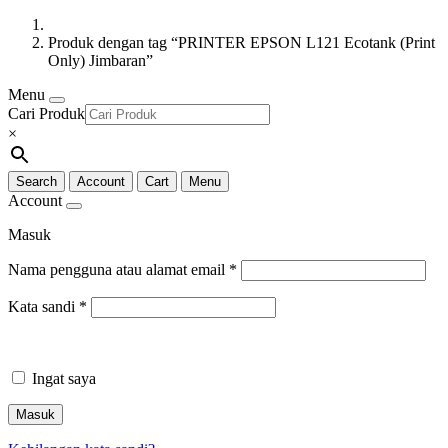
Produk dengan tag “PRINTER EPSON L121 Ecotank (Print
Only) Jimbaran”
Menu
Cari Produk
×
Search
Account
Cart
Menu
Account
Masuk
Nama pengguna atau alamat email
*
Kata sandi
*
Ingat saya
Masuk