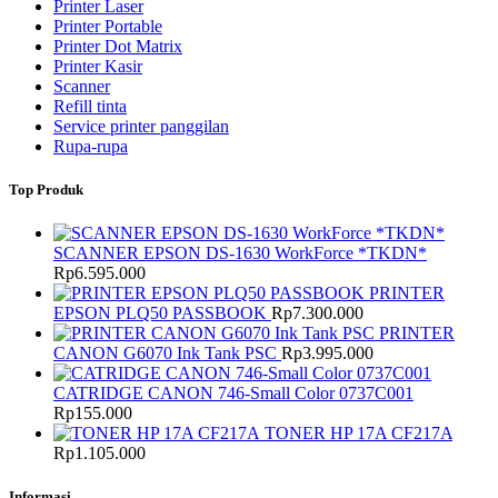
Printer Laser
Printer Portable
Printer Dot Matrix
Printer Kasir
Scanner
Refill tinta
Service printer panggilan
Rupa-rupa
Top Produk
SCANNER EPSON DS-1630 WorkForce *TKDN*
Rp
6.595.000
PRINTER
EPSON PLQ50 PASSBOOK
Rp
7.300.000
PRINTER
CANON G6070 Ink Tank PSC
Rp
3.995.000
CATRIDGE CANON 746-Small Color 0737C001
Rp
155.000
TONER HP 17A CF217A
Rp
1.105.000
Informasi