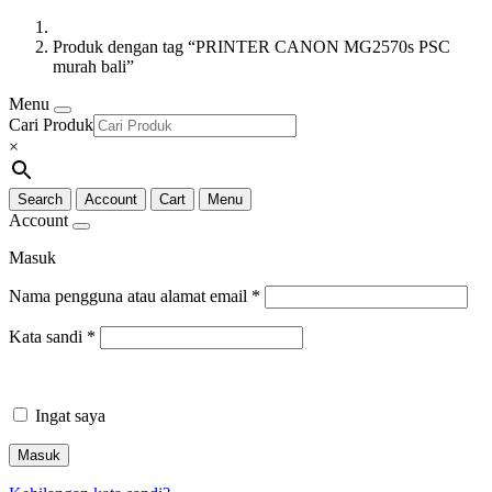
Produk dengan tag “PRINTER CANON MG2570s PSC
murah bali”
Menu
Cari Produk
×
Search
Account
Cart
Menu
Account
Masuk
Nama pengguna atau alamat email
*
Kata sandi
*
Ingat saya
Masuk