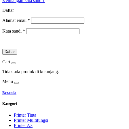
Kehilangan kata sandi?
Daftar
Alamat email
*
Kata sandi
*
Daftar
Cart
Tidak ada produk di keranjang.
Menu
Beranda
Kategori
Printer Tinta
Printer Multifungsi
Printer A3