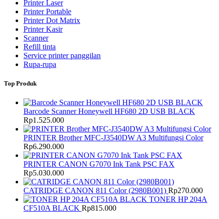
Printer Laser
Printer Portable
Printer Dot Matrix
Printer Kasir
Scanner
Refill tinta
Service printer panggilan
Rupa-rupa
Top Produk
Barcode Scanner Honeywell HF680 2D USB BLACK
Rp
1.525.000
PRINTER Brother MFC-J3540DW A3 Multifungsi Color
Rp
6.290.000
PRINTER CANON G7070 Ink Tank PSC FAX
Rp
5.030.000
CATRIDGE CANON 811 Color (2980B001)
Rp
270.000
TONER HP 204A
CF510A BLACK
Rp
815.000