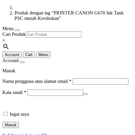
Produk dengan tag “PRINTER CANON G670 Ink Tank
PSC murah Kerobokan”
Menu
Cari Produk
×
Account
Cart
Menu
Account
Masuk
Nama pengguna atau alamat email
*
Kata sandi
*
Ingat saya
Masuk