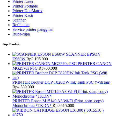
Printer Laser
Printer Portable
Printer Dot Matrix
Printer Kasir
Scanner
Refill tinta
Service printer panggilan
Rupa-rupa
Top Produk
SCANNER EPSON
ES60W
Rp
2.195.000
PRINTER CANON
MG2570s PSC
Rp
700.000
PRINTER Brother DCP T820DW Ink Tank PSC (Wifi lan)
Rp
4.380.000
PRINTER Epson M15140 A3 Wi-Fi (Print, scan, copy)
Monochrome *TKDN*
Rp
9.515.000