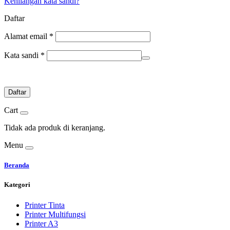
Kehilangan kata sandi?
Daftar
Alamat email
*
Kata sandi
*
Daftar
Cart
Tidak ada produk di keranjang.
Menu
Beranda
Kategori
Printer Tinta
Printer Multifungsi
Printer A3