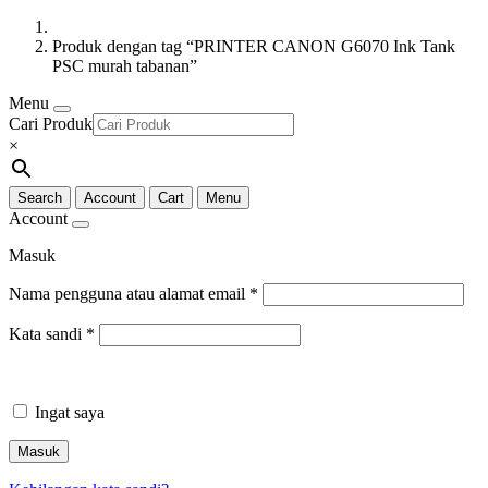
Produk dengan tag “PRINTER CANON G6070 Ink Tank
PSC murah tabanan”
Menu
Cari Produk
×
Search
Account
Cart
Menu
Account
Masuk
Nama pengguna atau alamat email
*
Kata sandi
*
Ingat saya
Masuk