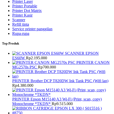
Printer Laser
Printer Portable
Printer Dot Matrix
Printer Kasir
Scanner
Refill tinta
Service printer panggilan
Rupa-rupa
Top Produk
SCANNER EPSON
ES60W
Rp
2.195.000
PRINTER CANON
MG2570s PSC
Rp
700.000
PRINTER Brother DCP T820DW Ink Tank PSC (Wifi lan)
Rp
4.380.000
PRINTER Epson M15140 A3 Wi-Fi (Print, scan, copy)
Monochrome *TKDN*
Rp
9.515.000