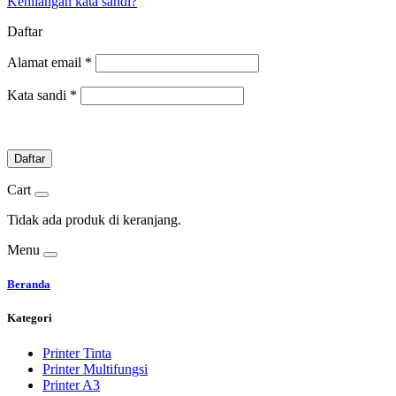
Kehilangan kata sandi?
Daftar
Alamat email
*
Kata sandi
*
Daftar
Cart
Tidak ada produk di keranjang.
Menu
Beranda
Kategori
Printer Tinta
Printer Multifungsi
Printer A3