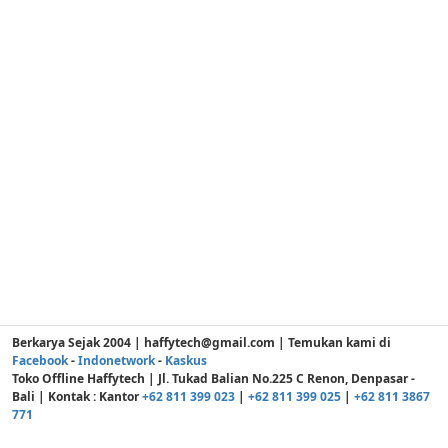
Berkarya Sejak 2004 | haffytech@gmail.com | Temukan kami di
Facebook
-
Indonetwork
-
Kaskus
Toko Offline Haffytech | Jl. Tukad Balian No.225 C Renon, Denpasar -
Bali | Kontak : Kantor
+62 811 399 023
|
+62 811 399 025
|
+62 811 3867
771