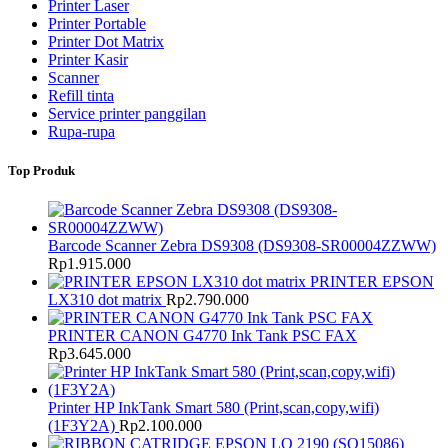
Printer Laser
Printer Portable
Printer Dot Matrix
Printer Kasir
Scanner
Refill tinta
Service printer panggilan
Rupa-rupa
Top Produk
Barcode Scanner Zebra DS9308 (DS9308-SR00004ZZWW)
Rp
1.915.000
PRINTER EPSON
LX310 dot matrix
Rp
2.790.000
PRINTER CANON G4770 Ink Tank PSC FAX
Rp
3.645.000
Printer HP InkTank Smart 580 (Print,scan,copy,wifi)
(1F3Y2A)
Rp
2.100.000