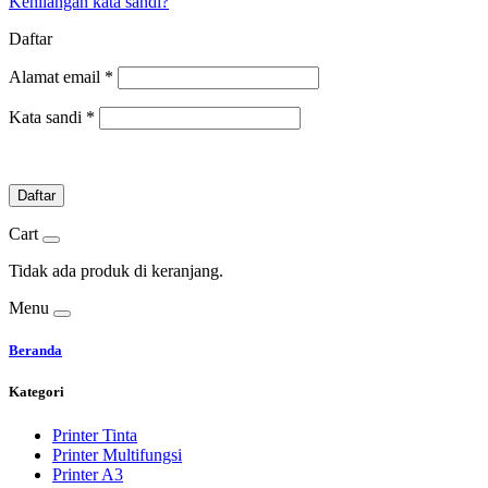
Kehilangan kata sandi?
Daftar
Alamat email
*
Kata sandi
*
Daftar
Cart
Tidak ada produk di keranjang.
Menu
Beranda
Kategori
Printer Tinta
Printer Multifungsi
Printer A3