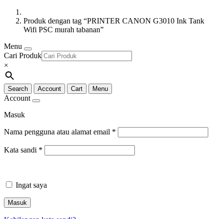
Produk dengan tag “PRINTER CANON G3010 Ink Tank
Wifi PSC murah tabanan”
Menu
Cari Produk
×
Search
Account
Cart
Menu
Account
Masuk
Nama pengguna atau alamat email
*
Kata sandi
*
Ingat saya
Masuk