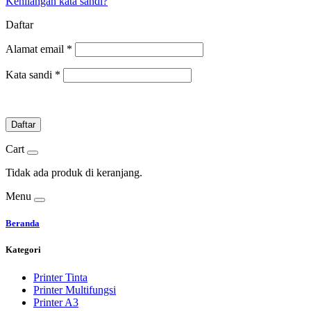
Kehilangan kata sandi?
Daftar
Alamat email
*
Kata sandi
*
Daftar
Cart
Tidak ada produk di keranjang.
Menu
Beranda
Kategori
Printer Tinta
Printer Multifungsi
Printer A3