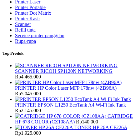
Printer Laser
Printer Portable
Printer Dot Matrix
Printer Kasir
Scanner
Refill tinta
Service printer panggilan
Rupa-rupa
Top Produk
SCANNER RICOH SP1120N NETWORKING
Rp
4.465.000
PRINTER HP Color Laser MFP 178nw (4ZB96A)
Rp
5.045.000
PRINTER EPSON L1250 EcoTank A4 Wi-Fi Ink Tank
Rp
2.145.000
CATRIDGE
HP 678 COLOR (CZ108AA)
Rp
140.000
TONER HP 26A CF226A
Rp
1.925.000