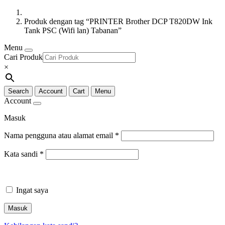
Produk dengan tag “PRINTER Brother DCP T820DW Ink
Tank PSC (Wifi lan) Tabanan”
Menu
Cari Produk
×
Search
Account
Cart
Menu
Account
Masuk
Nama pengguna atau alamat email
*
Kata sandi
*
Ingat saya
Masuk