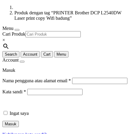
Produk dengan tag “PRINTER Brother DCP L2540DW
Laser print copy Wifi badung”
Menu
Cari Produk
×
Search
Account
Cart
Menu
Account
Masuk
Nama pengguna atau alamat email
*
Kata sandi
*
Ingat saya
Masuk