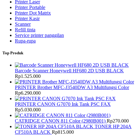
Printer Laser
Printer Portable
Printer Dot Matrix
Printer Kasir
Scanner
Refill tinta
Service printer panggilan
Rupa-rupa
Top Produk
Barcode Scanner Honeywell HF680 2D USB BLACK
Rp
1.525.000
PRINTER Brother MFC-J3540DW A3 Multifungsi Color
Rp
6.290.000
PRINTER CANON G7070 Ink Tank PSC FAX
Rp
5.030.000
CATRIDGE CANON 811 Color (2980B001)
Rp
270.000
TONER HP 204A
CF510A BLACK
Rp
815.000