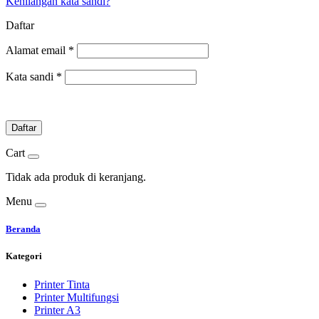
Kehilangan kata sandi?
Daftar
Alamat email
*
Kata sandi
*
Daftar
Cart
Tidak ada produk di keranjang.
Menu
Beranda
Kategori
Printer Tinta
Printer Multifungsi
Printer A3