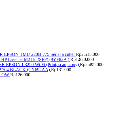
 EPSON TMU 220B-775 Serial a cutter
Rp
2.515.000
HP LaserJet M211d (SFP) (9YF82A )
Rp
1.820.000
R EPSON L3250 Wi-Fi (Print, scan, copy)
Rp
2.495.000
 704 BLACK (CN692AA)
Rp
131.000
ELLOW
Rp
126.000