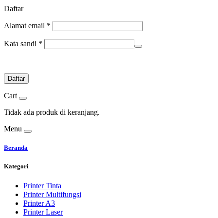
Daftar
Alamat email
*
Kata sandi
*
Daftar
Cart
Tidak ada produk di keranjang.
Menu
Beranda
Kategori
Printer Tinta
Printer Multifungsi
Printer A3
Printer Laser