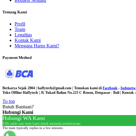
Request Sesuatu
Tentang Kami
Profil
Team
Legalitas
Kontak Kami
Mengapa Harus Kami?
Payment Method
Berkarya Sejak 2004 | haffytech@gmail.com | Temukan kami di
Facebook
-
Indonetw
Toko Offline Haffytech | Jl. Tukad Balian No.225 C Renon, Denpasar - Bali | Kontak
To top
Butuh Bantuan?
Hubungi Kami
Hubungi WA Kami
Pilih salah satu team kami untuk memulai pembicaraan
The team typically replies in a few minutes.