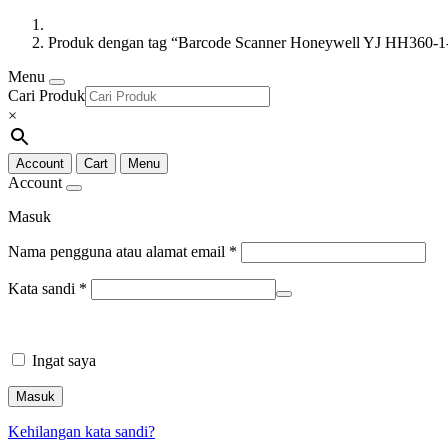
Produk dengan tag “Barcode Scanner Honeywell YJ HH360-
Menu
Cari Produk
×
Account
Cart
Menu
Account
Masuk
Nama pengguna atau alamat email
*
Kata sandi
*
Ingat saya
Masuk
Kehilangan kata sandi?