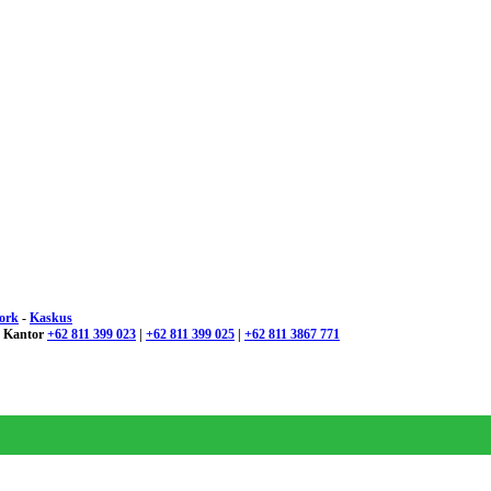
ork
-
Kaskus
 : Kantor
+62 811 399 023
|
+62 811 399 025
|
+62 811 3867 771