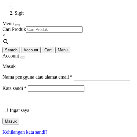
Sigit
Menu
Cari Produk
×
Search
Account
Cart
Menu
Account
Masuk
Nama pengguna atau alamat email
*
Kata sandi
*
Ingat saya
Masuk
Kehilangan kata sandi?