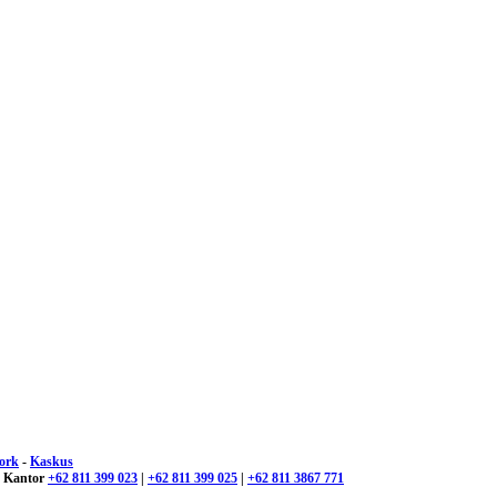
ork
-
Kaskus
 : Kantor
+62 811 399 023
|
+62 811 399 025
|
+62 811 3867 771