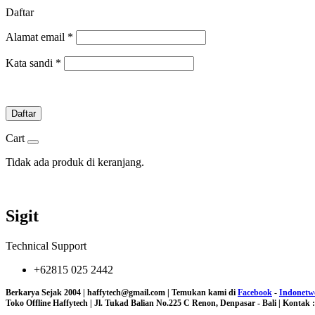
Daftar
Alamat email
*
Kata sandi
*
Daftar
Cart
Tidak ada produk di keranjang.
Sigit
Technical Support
+62815 025 2442
Berkarya Sejak 2004 | haffytech@gmail.com | Temukan kami di
Facebook
-
Indonetw
Toko Offline Haffytech | Jl. Tukad Balian No.225 C Renon, Denpasar - Bali | Kontak