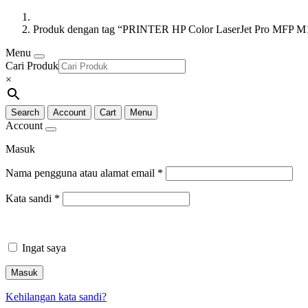
Produk dengan tag “PRINTER HP Color LaserJet Pro MFP 
Menu
Cari Produk
×
Search
Account
Cart
Menu
Account
Masuk
Nama pengguna atau alamat email
*
Kata sandi
*
Ingat saya
Masuk
Kehilangan kata sandi?