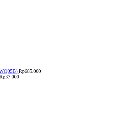
(7WQ05B)
Rp
685.000
Rp
37.000