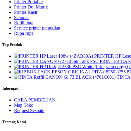
Printer Portable
Printer Dot Matrix
Printer Kasir
Scanner
Refill tinta
Service printer panggilan
Rupa-rupa
Top Produk
PRINTER HP Lase
PRINTER CANO
TINTA 
Informasi
CARA PEMBELIAN
Map Toko
Request Sesuatu
Tentang Kami