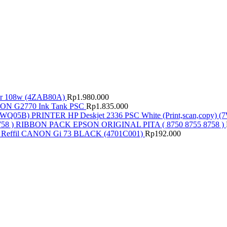
r 108w (4ZAB80A)
Rp
1.980.000
N G2770 Ink Tank PSC
Rp
1.835.000
PRINTER HP Deskjet 2336 PSC White (Print,scan,copy) 
RIBBON PACK EPSON ORIGINAL PITA ( 8750 8755 8758 )
Reffil CANON Gi 73 BLACK (4701C001)
Rp
192.000