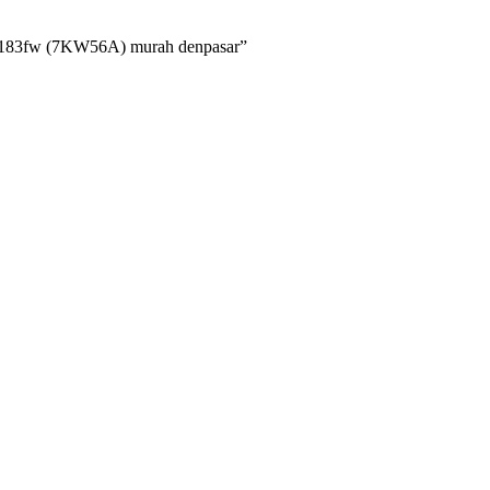
M183fw (7KW56A) murah denpasar”