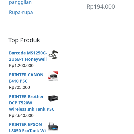
panggilan
Rp
194.000
Rupa-rupa
Top Produk
Barcode MS1250G-
2USB-1 Honeywell
Rp
1.200.000
PRINTER CANON
E410 PSC
Rp
705.000
PRINTER Brother
DCP T520W
Wireless Ink Tank PSC
Rp
2.640.000
PRINTER EPSON
L8050 EcoTank Wi-