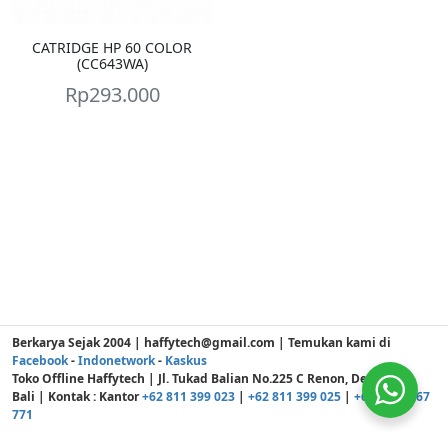
CATRIDGE HP 60 COLOR
(CC643WA)
Rp
293.000
Berkarya Sejak 2004 | haffytech@gmail.com | Temukan kami di
Facebook
-
Indonetwork
-
Kaskus
Toko Offline Haffytech | Jl. Tukad Balian No.225 C Renon, Denpasar -
Bali | Kontak : Kantor
+62 811 399 023
|
+62 811 399 025
|
+62 811 3867
771